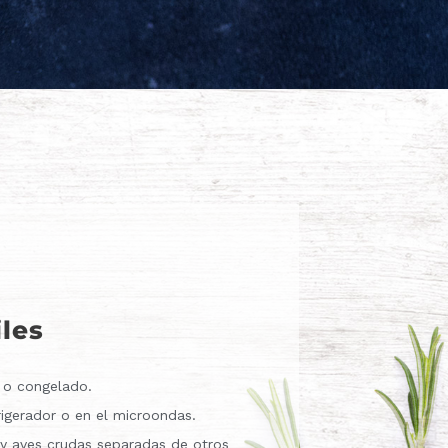
iles
 o congelado.
rigerador o en el microondas.
y aves crudas separadas de otros