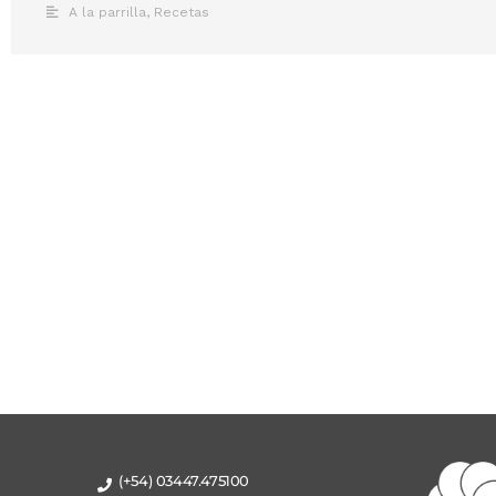
A la parrilla
,
Recetas
(+54) 03447.475100