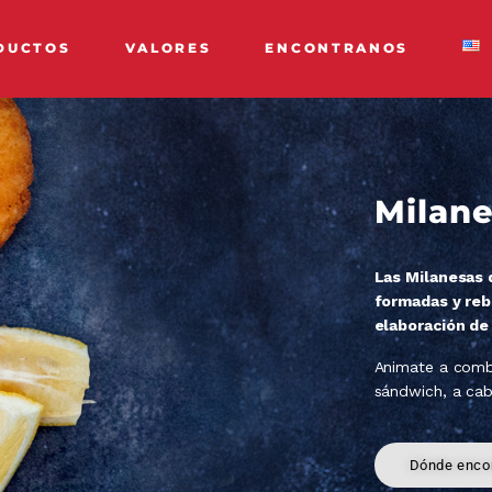
DUCTOS
VALORES
ENCONTRANOS
Milane
Las Milanesas 
formadas y reb
elaboración de
Animate a combi
sándwich, a ca
Dónde encon