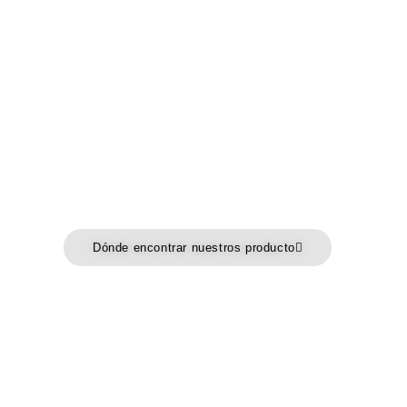
La Milanesa de pollo estilo casero
prefritas de Las Camelias son muy
sabrosas y están elaboradas con
pechugas fileteadas rebozadas.
Admite diversos tipos de cocciones, ya sea
horneadas, fritas o a la plancha y por su
estilo casero, son ideales para combinar
con verduras y hortalizas.
Dónde encontrar nuestros producto