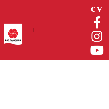
c
v
Milanesas de pollo
prefritas