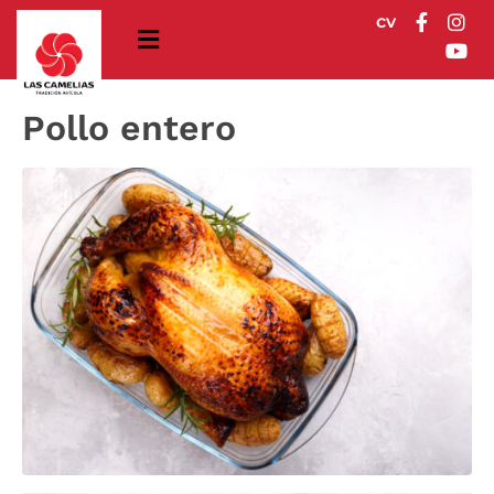
c
v
Pollo entero